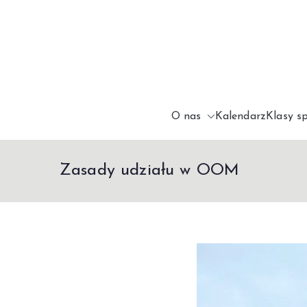
Przejdź
do
treści
O nas
Kalendarz
Klasy s
Zasady udziału w OOM