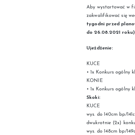
Aby wystartować w fi
zakwalifikować się w
tygodni przed plano
do 26.08.2021 roku)
Ujeżdżenie:
KUCE
• 1x Konkurs ogólny k
KONIE
• 1x Konkurs ogólny k
Skoki:
KUCE
wys. do 140cm bp/141
dwukrotnie (2x) konk
wys. do 148cm bp/149