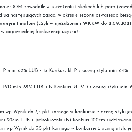
nale OOM zawodnik: w ujeżdżeniu i skokach lub para (zawod
edług następujących zasad: w okresie sezonu otwartego bież
wanym Finałem (czyli w ujeżdżeniu i WKKW do 2.09.2021 
w odpowiedniej konkurencji uzyskać:
l. P min. 62% LUB • 1x Konkurs kl. P z oceną stylu min. 64%
l. P/D min. 62% LUB • 1x Konkurs kl. P/D z oceną stylu min. 
cm wp Wynik do 3,5 pkt karnego w konkursie z oceną stylu je
urs 90cm LUB • jednokrotnie (1x) konkurs 100cm sędziowane 
cm wp Wynik do 3,5 pkt karnego w konkursie z oceną stylu j