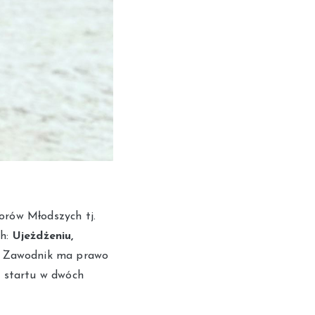
orów Młodszych tj.
ch:
Ujeżdżeniu,
. Zawodnik ma prawo
o startu w dwóch