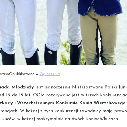
owano
Opublikowano w
Ogłoszenia
iada Młodzieży
jest jednocześnie Mistrzostwami Polski Juni
od 12 do 15 lat
. OOM rozgrywana jest w trzech konkurencja
szkody i Wszechstronnym Konkursie Konia Wierzchowego
rencjach. W każdej z tych konkurencji zawodnicy mają praw
az kuców, w każdej maksymalnie na dwóch koniach/kucach.