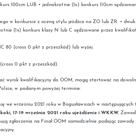
nkurs 100cm LUB • jednokrotnie (1x) konkurs 110cm sędziowan
ego w konkursie z oceną stylu jeźdźca na ZO lub ZR: • dwuk
otnie (1x) konkurs klasy N lub C sędziowane przez kwalifika
80 (cross 0 pkt z przeszkód) lub wyżej
cross 0 pkt z przeszkód).
ać wynik kwalifikacyjny do OOM, mogą startować na dowol
olsce, w podanym powyżej terminie.
ę we wrześniu 2021 roku w Bogusławicach w następujących 
koki, 17-19 września 2021 roku ujeżdżenie i WKKW.
Zawodn
ują zgłoszenia na Finał OOM samodzielnie podając zawody 
acyjny.