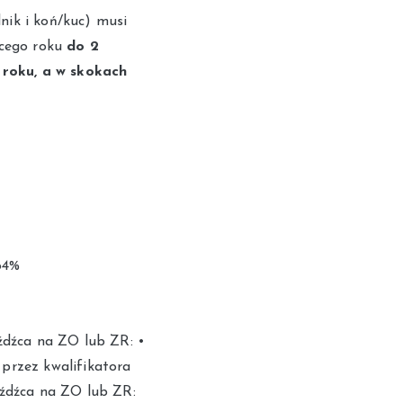
nik i koń/kuc) musi
ącego roku
do 2
roku, a w skokach
64%
źdźca na ZO lub ZR: •
przez kwalifikatora
eźdźca na ZO lub ZR: