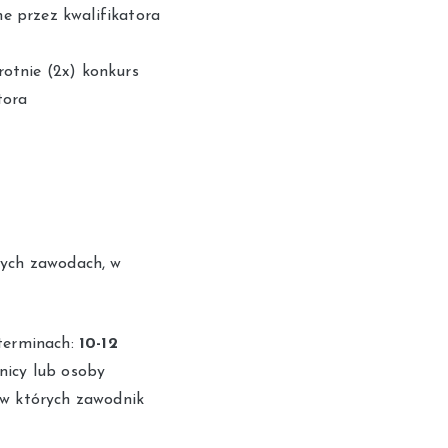
e przez kwalifikatora
rotnie (2x) konkurs
tora
nych zawodach, w
terminach:
10-12
icy lub osoby
w których zawodnik