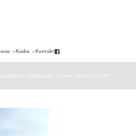
nośląski Związek
ortowy dotyczący jeździectwa, zawierający
 dotyczące rywalizacji sportowej na szczeblu
dziecki
ym.
lenia
Kadra
Kontakt
ona główna
Ogłoszenia
Zasady udziału w OOM