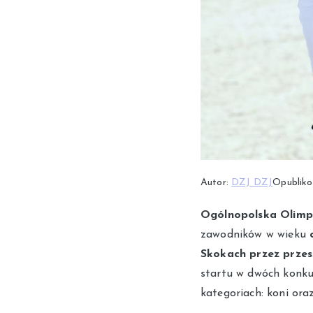
Autor:
DZJ DZJ
Opublik
Ogólnopolska Olimp
zawodników w wieku
Skokach przez prze
startu w dwóch konku
kategoriach: koni or