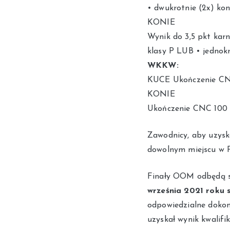
• dwukrotnie (2x) ko
KONIE
Wynik do 3,5 pkt karn
klasy P LUB • jednokr
WKKW:
KUCE Ukończenie CNC 
KONIE
Ukończenie CNC 100 (
Zawodnicy, aby uzysk
dowolnym miejscu w P
Finały OOM odbędą si
września 2021 roku s
odpowiedzialne dokon
uzyskał wynik kwalifik